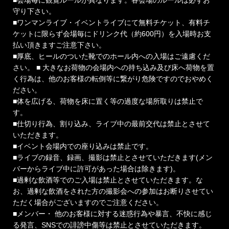
守り下さい。
■ワンマンライブ・イベントライブにて無料チケット、有料チ
ケットに限らず会場毎にドリンク代（約600円）を入場時お支
払い頂きますご注意下さい。
■厚底、ヒールのついた靴でのホール内への入場はご遠慮くだ
さい。 ■ 大きなお荷物の会場内への持ち込み及び床へ荷物を置
く行為は、他のお客様の転倒等に繋がり危険ですのでおやめく
ださい。
■体を広げる、荷物を床に置く等の過度な場所取りは禁止で
す。
■仕切り行為、割り込み、ライブ中の最前交代は禁止とさせて
いただきます。
■イベント会場内での座り込みは禁止です。
■ライブの録音、録画、撮影は禁止とさせていただきます(メン
バーからライブ中に許可があった場合は除きます)。
■過剰な飲酒等でのご入場は禁止とさせていただきます。な
お、過剰な飲酒をされた方の撮影会への参加はお断りさせてい
ただく場合がございますのでご注意ください。
■メンバー・ 他のお客様に対する迷惑行為や暴言、不快に感じ
る発言、SNSでの誹謗中傷等は禁止とさせていただきます。