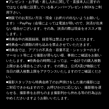
■プレゼント・お手紙・差し入れに関して・直接本人に渡すの
ではなく会場に設置している各メンバープレゼントBOXをご利
用下さい。
■物販でのお支払い方法・現金（お釣りの出ないようお願いし
ます）・PayPay（会場によっては電波が弱いので、決済が出来
ない場合がございます。その為、決済の際は現金をオススメ致
します。）
■特典会中の画面録画、録音等は禁止させていただきます。
■特典会への酒類の持ち込みを禁止させていただきます。
■特典会では、アプリの不具合・容量不足・シャッターのタイ
マーセット等により撮影が滞らない様、事前にご確認をお願い
いたします。 ■特典会の時間によっては、一会計での購入枚数
上限がある場合もございます。その際は、公式X及び物販にて
当日の購入枚数上限をアナウンスいたしますのでご確認くださ
い。
■撮影スタッフから特典会終了のお声掛けをした後の撮影には
ご対応できかねますので、お呼びかけに応じない、撮影順を遅
らせる、撮影券をお持ちのまま撮影列から外れる等の行為はお
やめくださいますようお願いいたします。