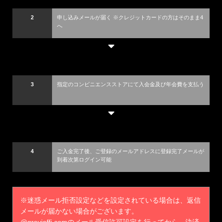
2
申し込みメールが届く ※クレジットカードの方はそのまま4
へ
3
指定のコンビニエンスストアにて入会金及び年会費を支払う
4
ご入金完了後、ご登録のメールアドレスに登録完了メールが
到着次第ログイン可能
※迷惑メール拒否設定などを設定されている場合は、返信
メールが届かない場合がございます。
@gravioffi.comのメール受信許可設定を行ってから、決済